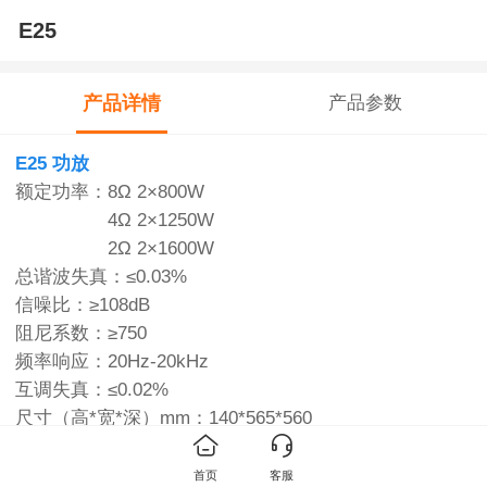
E25
产品详情
产品参数
E25 功放
额定功率：8Ω 2×800W
4Ω 2×1250W
2Ω 2×1600W
总谐波失真：≤0.03%
信噪比：≥108dB
阻尼系数：≥750
频率响应：20Hz-20kHz
互调失真：≤0.02%
尺寸（高*宽*深）mm：140*565*560
重量kg：15.5
首页
客服